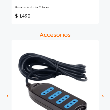
Huincha Aislante Colores
Car
$ 1.490
$
Accesorios