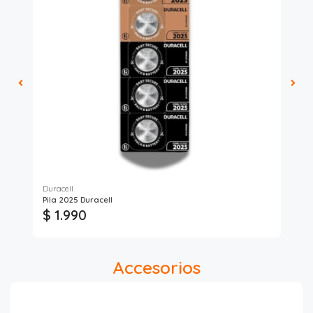
Duracell
Max
Pila 2025 Duracell
PIL
$ 1.990
$ 
Accesorios