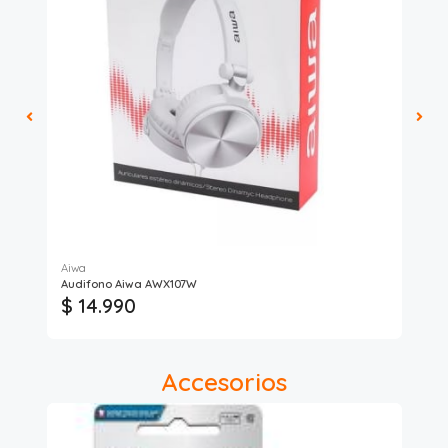
Aiwa
Audifono Aiwa AWX107W
Ant
$ 14.990
$
Accesorios