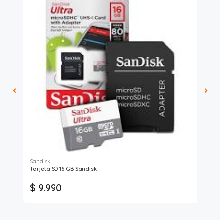
Sandisk
Mon
Tarjeta SD 16 GB Sandisk
Aud
$ 9.990
$