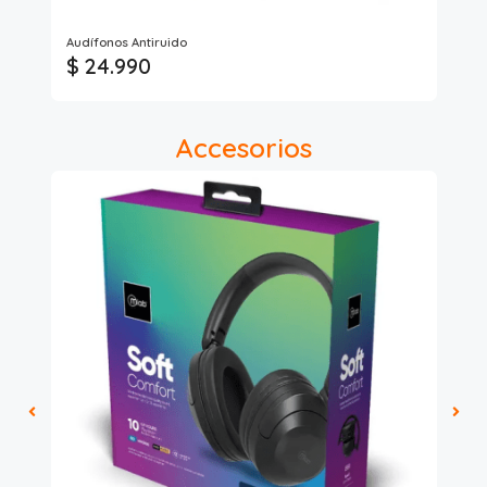
Ai
Audífonos Antiruido
Aud
$ 24.990
$
Accesorios