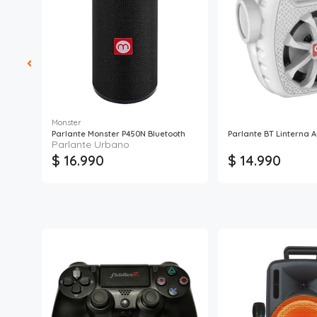
Monster
egro
Parlante Monster P450N Bluetooth
Parlante BT Linterna A
Parlante Urbano
$ 16.990
$ 14.990