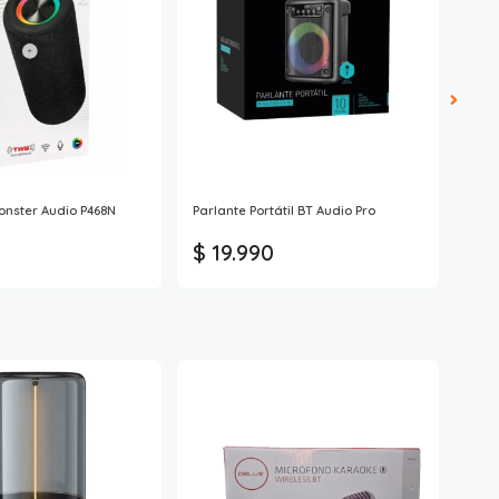
onster Audio P468N
Parlante Portátil BT Audio Pro
Parl
Con 
$ 19.990
$ 