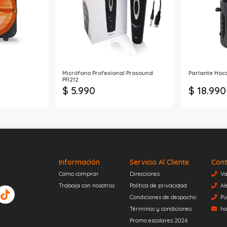
Micrófono Profesional Prosound
Parlante Hoco
PR212
$ 5.990
$ 18.990
Información
Servicio Al Cliente
Cont
Cómo comprar
Direcciones
Va
Trabaja con nosotros
Política de privacidad
Al
Condiciones de despacho
Pu
Términos y condiciones
ho
Promo escolares 2026