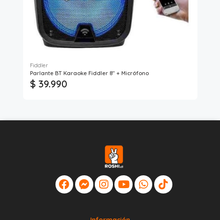
Fiddler
Parlante BT Karaoke Fiddler 8" + Micrófono
Mic
$ 39.990
$
Información