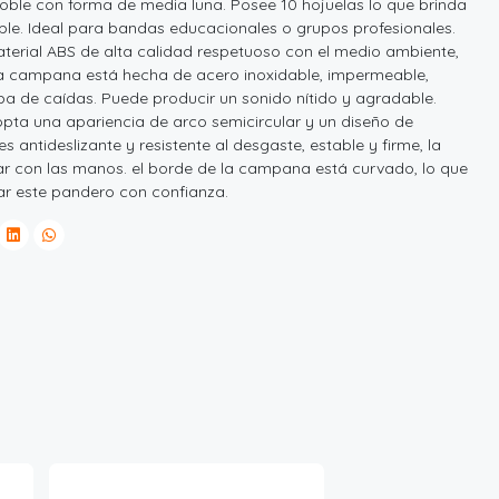
oble con forma de media luna. Posee 10 hojuelas lo que brinda
le. Ideal para bandas educacionales o grupos profesionales.
terial ABS de alta calidad respetuoso con el medio ambiente,
 La campana está hecha de acero inoxidable, impermeable,
eba de caídas. Puede producir un sonido nítido y agradable.
pta una apariencia de arco semicircular y un diseño de
ntideslizante y resistente al desgaste, estable y firme, la
zar con las manos. el borde de la campana está curvado, lo que
r este pandero con confianza.