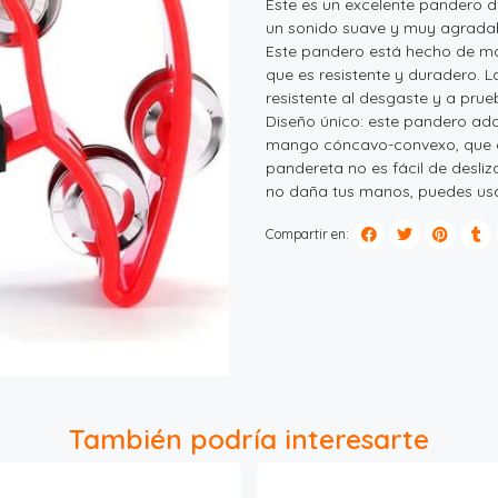
Este es un excelente pandero d
un sonido suave y muy agradab
Este pandero está hecho de ma
que es resistente y duradero.
resistente al desgaste y a pru
Diseño único: este pandero ado
mango cóncavo-convexo, que es a
pandereta no es fácil de desli
no daña tus manos, puedes usa
Compartir en:
También podría interesarte