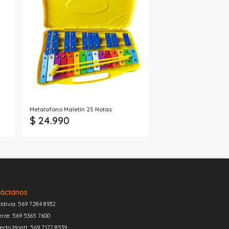
Metalofono Maletín 25 Notas
$ 24.990
áctanos
ldivia: 569 7284 8932
erce: 569 5365 7600
erto Montt: 569 7177 8539