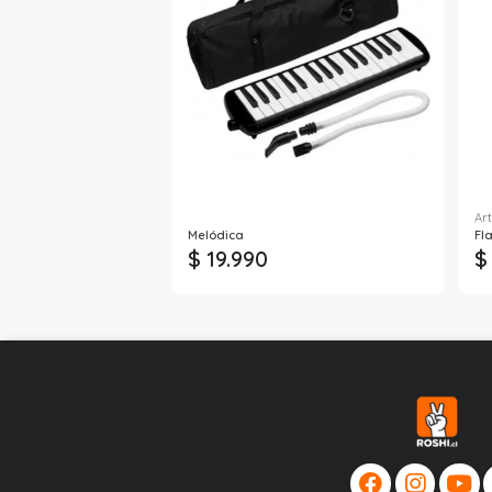
Art
Melódica
Fl
$ 19.990
$