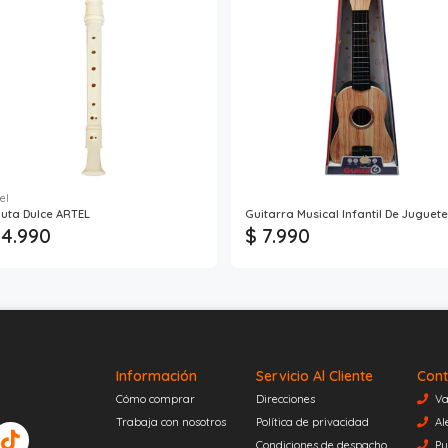
el
auta Dulce ARTEL
Guitarra Musical Infantil De Juguete
 4.990
$ 7.990
Información
Servicio Al Cliente
Cont
Cómo comprar
Direcciones
Va
Trabaja con nosotros
Política de privacidad
Al
Condiciones de despacho
Pu