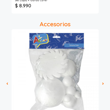
Set Lápiz + Gafas Ca-87
Met
$ 8.990
$ 
Accesorios