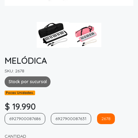
MELÓDICA
SKU: 2678
Stock por sucursal
Pocas Unidades.
$ 19.990
6927900087686
6927900087631
2678
CANTIDAD