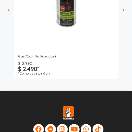
Ro
Gas Cocinilla Providus+
Ga
$ 2.990
$ 2.498*
$
* Compras desde 4 un.