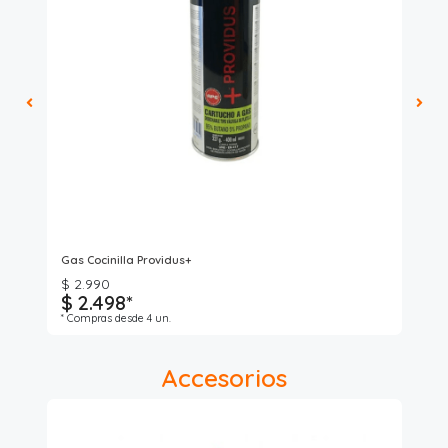
Gas Cocinilla Providus+
Gas
$ 2.990
$ 2.498*
$
* Compras desde 4 un.
Accesorios