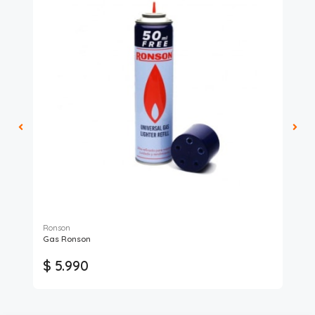
Ronson
Gas Ronson
Cab
$ 5.990
$