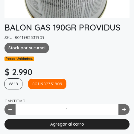
BALON GAS 190GR PROVIDUS
SKU: 8011982331909
Stock por sucursal
Pocas Unidades.
$ 2.990
6648
8011982331909
CANTIDAD
Agregar al carro