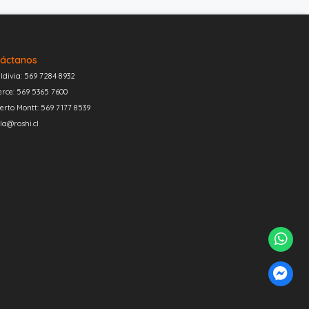
áctanos
ldivia: 569 7284 8932
erce: 569 5365 7600
erto Montt: 569 7177 8539
la@roshi.cl