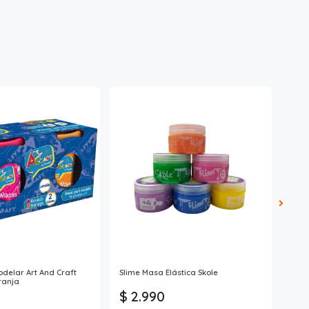
delar Art And Craft
Slime Masa Elástica Skole
Masa
ranja
Tapa
$ 2.990
$ 