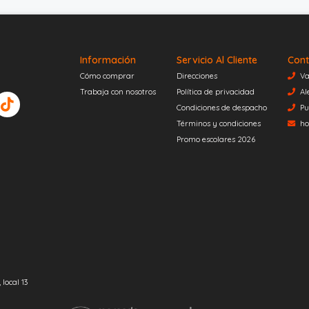
Información
Servicio Al Cliente
Cont
Cómo comprar
Direcciones
Va
Trabaja con nosotros
Política de privacidad
Al
Condiciones de despacho
Pu
Términos y condiciones
ho
Promo escolares 2026
local 13