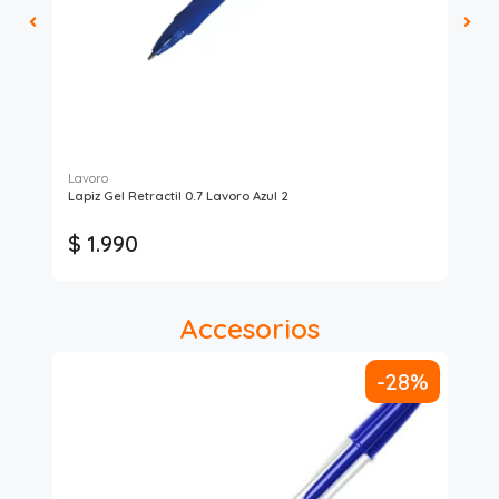
Lavoro
Bic
Lapiz Gel Retractil 0.7 Lavoro Azul 2
Lap
$ 
$ 1.990
$
* C
Accesorios
8%
-28%