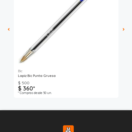
Bic
Bic
Lapiz Bic Punta Gruesa
Lap
$ 500
$ 
$ 360*
$
* Compras desde 50 un.
* C