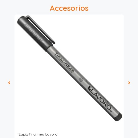
Accesorios
Pilo
Lapiz Tiralinea Lavoro
Láp