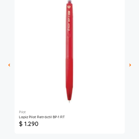
Pilot
Pro
Lapiz Pilot Retráctil BP-1 RT
Láp
$ 1.290
$ 