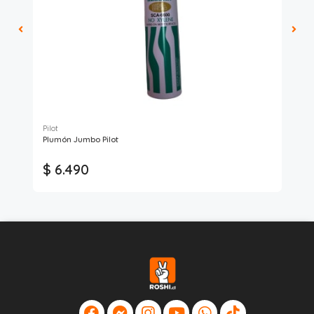
Pilot
Pilo
Plumón Jumbo Pilot
Lap
$ 6.490
$ 