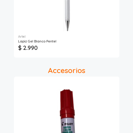
Artel
Pap
Lapiz Gel Blanco Pentel
Bol
$ 2.990
$
Accesorios
8%