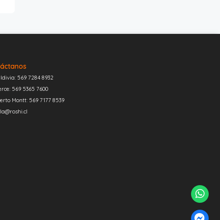
áctanos
ldivia: 569 7284 8932
erce: 569 5365 7600
erto Montt: 569 7177 8539
la@roshi.cl