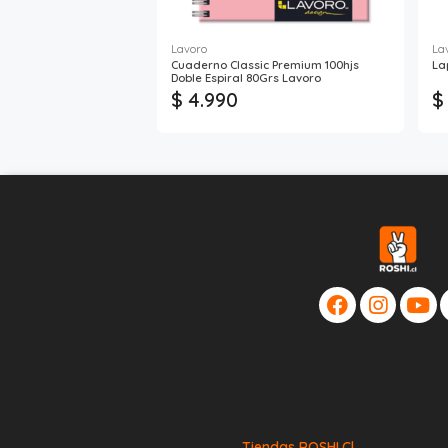
Lavoro
La
Cuaderno Classic Premium 100hjs
La
Doble Espiral 80Grs Lavoro
$ 4.990
$
Tiendas ROSHI.cl