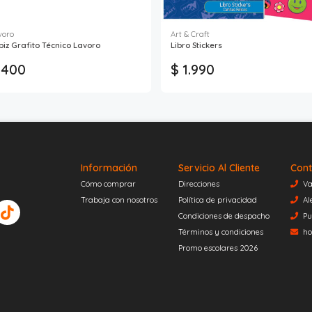
voro
Art & Craft
piz Grafito Técnico Lavoro
Libro Stickers
 400
$ 1.990
Información
Servicio Al Cliente
Cont
Cómo comprar
Direcciones
Va
Trabaja con nosotros
Política de privacidad
Al
Condiciones de despacho
Pu
Términos y condiciones
ho
Promo escolares 2026