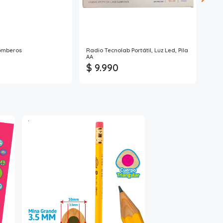
omberos
Radio Tecnolab Portátil, Luz Led, Pila
Lápi
AA
$ 9.990
$ 