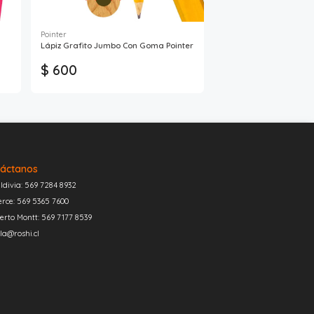
Pointer
Lápiz Grafito Jumbo Con Goma Pointer
$ 600
áctanos
ldivia: 569 7284 8932
erce: 569 5365 7600
erto Montt: 569 7177 8539
la@roshi.cl