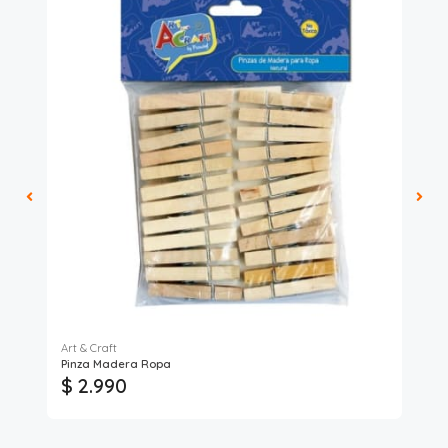
Art & Craft
Ful
Pinza Madera Ropa
Pal
$ 2.990
$