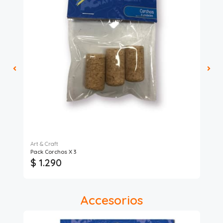
Art & Craft
Art
Pack Corchos X 3
Tim
$ 1.290
$
Accesorios