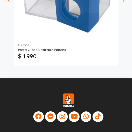
Fultons
Ful
Porta Clips Cuadrado Fultons
Dis
$ 1.990
$