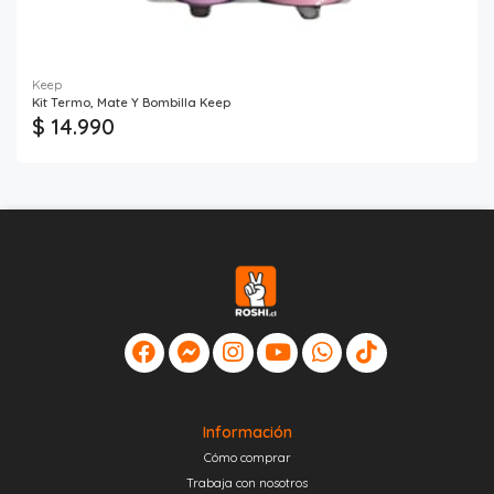
Keep
Kit Termo, Mate Y Bombilla Keep
$ 14.990
Información
Cómo comprar
Trabaja con nosotros