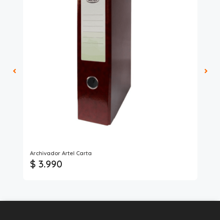
Ful
Archivador Artel Carta
Car
$ 3.990
$