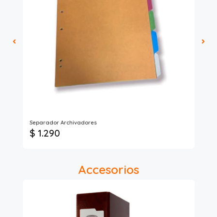
Ful
Separador Archivadores
Car
$ 1.290
$ 
Accesorios