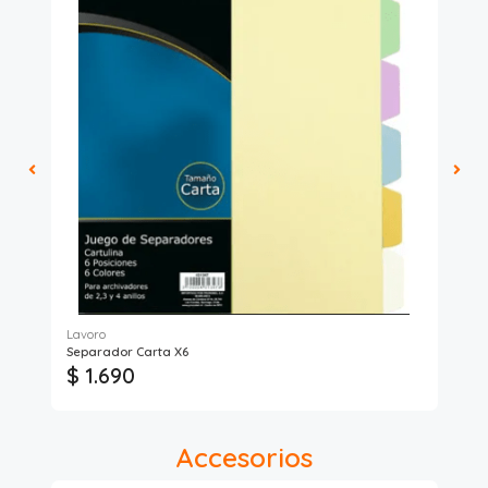
Lavoro
Separador Carta X6
Lap
$ 1.690
$ 
Accesorios