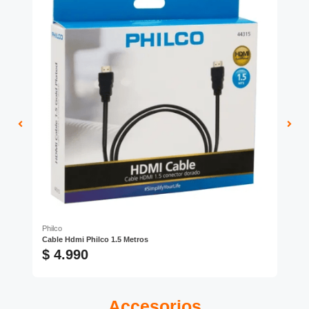
Philco
Ho
Cable Hdmi Philco 1.5 Metros
Cab
$ 4.990
$
Accesorios