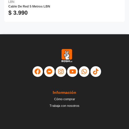
LBN
Cable De Red 5 Metros LBN
$ 3.990
Información
Cómo comprar
Trabaja con nosotros