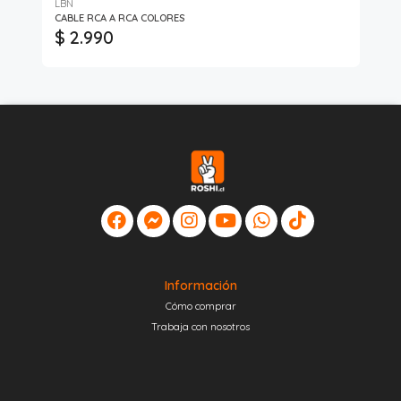
LBN
CABLE RCA A RCA COLORES
Cab
$ 2.990
$
Información
Cómo comprar
Trabaja con nosotros