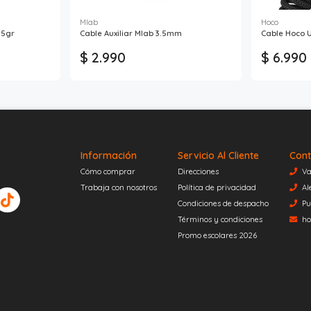
Mlab
Hoco
25gr
Cable Auxiliar Mlab 3.5mm
Cable Hoco U
$ 2.990
$ 6.990
Información
Servicio Al Cliente
Cont
Cómo comprar
Direcciones
Va
Trabaja con nosotros
Política de privacidad
Al
Condiciones de despacho
Pu
Términos y condiciones
ho
Promo escolares 2026