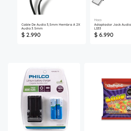
Hoco
Cable De Audio 3,5mm Hembra A 2X
Adaptador Jack Audio 
Audio 3.5mm
LS33
$ 2.990
$ 6.990