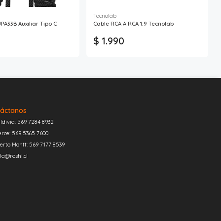
Tecnolab
PA33B Auxiliar Tipo C
Cable RCA A RCA 1.9 Tecnolab
$ 1.990
áctanos
ldivia: 569 7284 8932
erce: 569 5365 7600
erto Montt: 569 7177 8539
la@roshi.cl