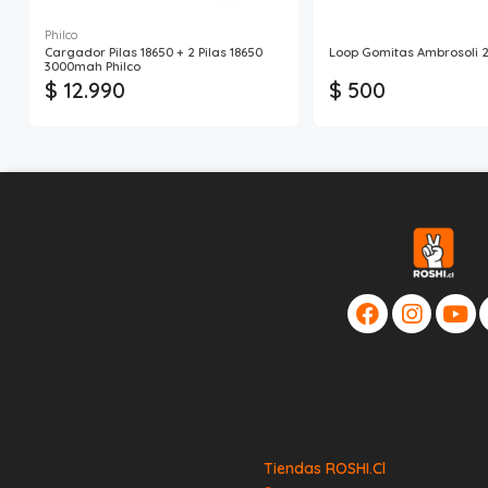
Philco
Cargador Pilas 18650 + 2 Pilas 18650
Loop Gomitas Ambrosoli 
3000mah Philco
$ 12.990
$ 500
Tiendas ROSHI.cl