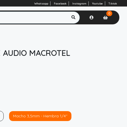
Whatsapp
Facebook
Instagram
Youtube
Tiktok
0
 AUDIO MACROTEL
Macho 3,5mm - Hembra 1/4''