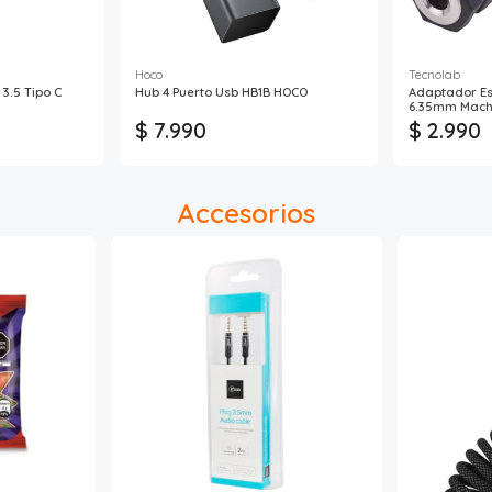
Hoco
Tecnolab
3.5 Tipo C
Hub 4 Puerto Usb HB1B HOCO
Adaptador E
6.35mm Mach
$ 7.990
$ 2.990
Accesorios