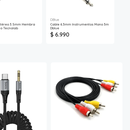
DBlue
stéreo 3.5mm Hembra
Cable 6.3mm Instrumentos Mono 3m
Cabl
o Tecnolab
Dblue
$ 6.990
$ 