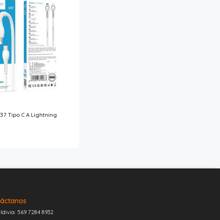
37 Tipo C A Lightning
áctanos
ldivia: 569 7284 8932