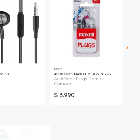
Maxell
a I10
AUDIFONOS MAXELL PLUGS IN-225
Audi
Audifonos Plugs Goma
Comodo
$ 3.990
$ 