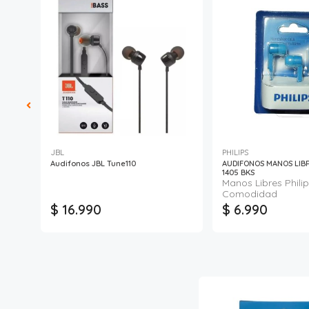
JBL
PHILIPS
 Hoco
Audifonos JBL Tune110
AUDIFONOS MANOS LIBR
1405 BKS
Manos Libres Phili
Comodidad
$ 16.990
$ 6.990