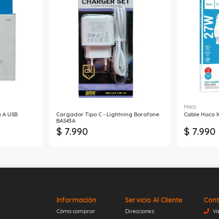
Hoco
 A USB
Cargador Tipo C - Lightning Borofone
Cable Hoco X
BAS43A
$ 7.990
$ 7.990
Información
Servicio Al Cliente
Cont
Cómo comprar
Direcciones
Va