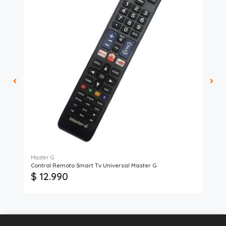
Master G
Max
Control Remoto Smart Tv Universal Master G
Aud
$ 12.990
$