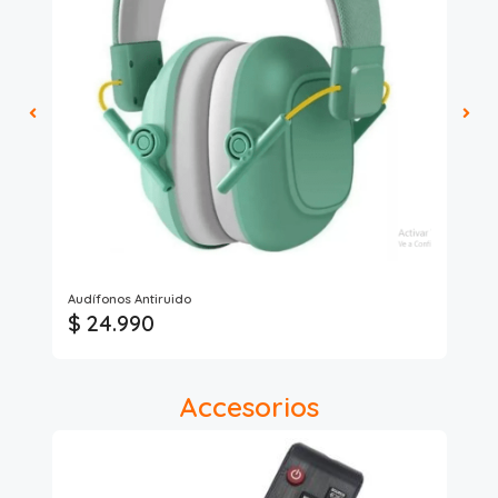
JB
Audífonos Antiruido
Aud
$ 24.990
$
Accesorios