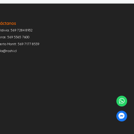
áctanos
ldivia: 569 7284 8932
erce: 569 5365 7600
erto Montt: 569 7177 8539
la@roshi.cl