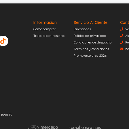
Información
Servicio Al Cliente
Cont
Cómo comprar
Direcciones
Va
Trabaja con nosotros
Política de privacidad
Al
Condiciones de despacho
Pu
Términos y condiciones
ho
Promo escolares 2026
local 13