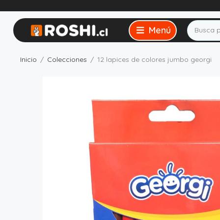
Inicio
Colecciones
12 lapices de colores jumbo georgi