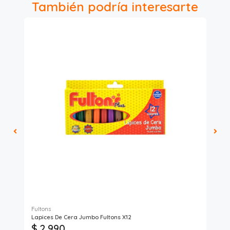
También podría interesarte
Fultons
Geo
Lapices De Cera Jumbo Fultons X12
12 
$ 2.990
$