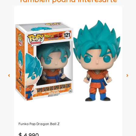
Gio
Funko Pop Dragon Ball Z
Lap
o
$ 4.990
$