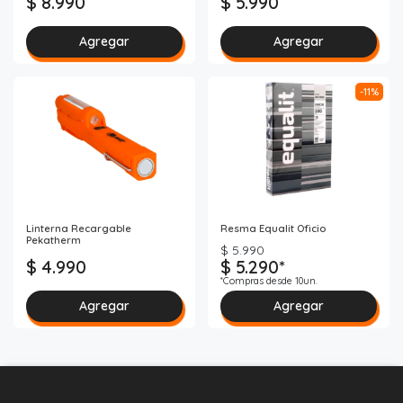
$ 8.990
$ 5.990
Agregar
Agregar
-11%
Linterna Recargable
Resma Equalit Oficio
Pekatherm
$ 5.990
$ 4.990
$ 5.290*
*Compras desde 10un.
Agregar
Agregar