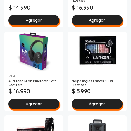
HASBRO
$ 14.990
$ 16.990
Agregar
Agregar
Mlab
Audifono Mlab Bluetooth Soft
Naipe Ingles Lancer 100%
Comfort
Plásticas
$ 16.990
$ 5.990
Agregar
Agregar