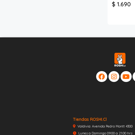
$ 1.690
Tiendas ROSHI.cl
Valdivia: Avenida Pedro Montt 4300
Lunes a Domingo 09:00 a 21:00 hrs