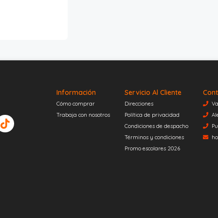
Información
Servicio Al Cliente
Cont
Cómo comprar
Direcciones
Va
Trabaja con nosotros
Política de privacidad
Al
Condiciones de despacho
Pu
Términos y condiciones
ho
Promo escolares 2026