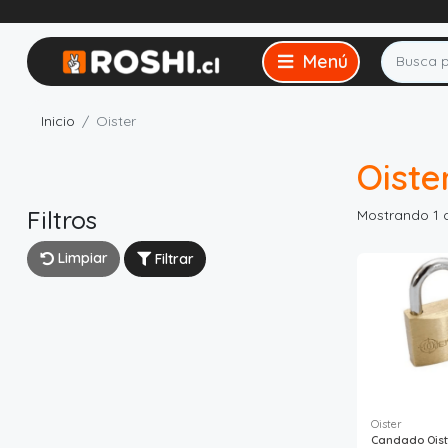
Inicio
Oister
Oiste
Filtros
Mostrando 1 
Limpiar
Filtrar
Oister
Candado Ois