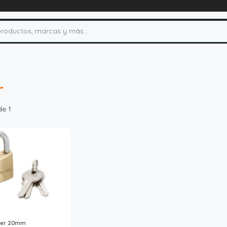
r
de 1
ter 20mm