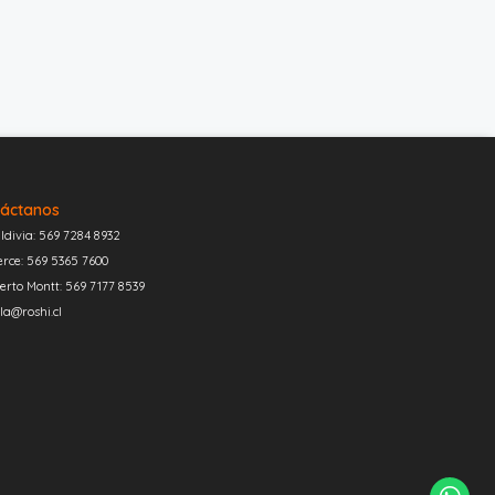
áctanos
ldivia: 569 7284 8932
erce: 569 5365 7600
erto Montt: 569 7177 8539
la@roshi.cl