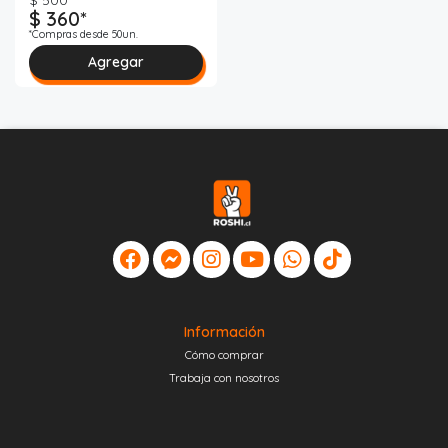
$ 500
$ 360*
*Compras desde 50un.
Agregar
Información
Cómo comprar
Trabaja con nosotros