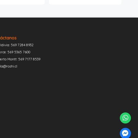
áctanos
ldivia: 569 7284 8932
erce: 569 5365 7600
erto Montt: 569 7177 8539
la@roshi.cl