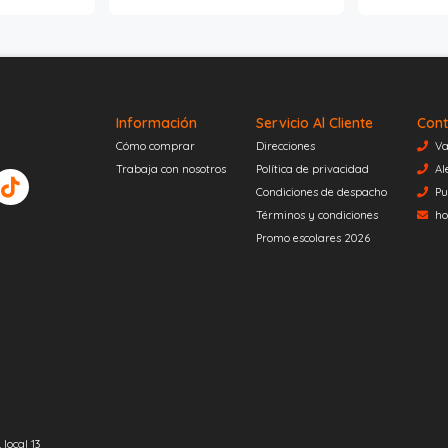
Información
Servicio Al Cliente
Cont
Cómo comprar
Direcciones
Va
Trabaja con nosotros
Política de privacidad
Al
Condiciones de despacho
Pu
Términos y condiciones
ho
Promo escolares 2026
local 13