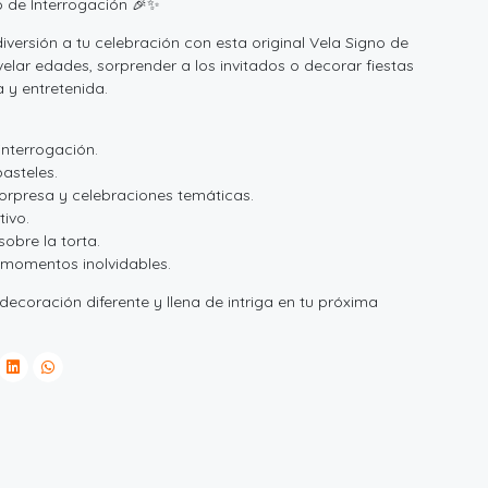
o de Interrogación 🎉✨
iversión a tu celebración con esta original Vela Signo de
velar edades, sorprender a los invitados o decorar fiestas
 y entretenida.
interrogación.
pasteles.
orpresa y celebraciones temáticas.
ivo.
sobre la torta.
y momentos inolvidables.
ecoración diferente y llena de intriga en tu próxima