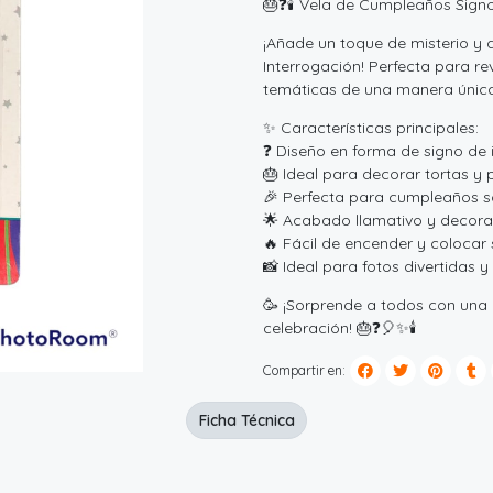
🎂❓🕯️ Vela de Cumpleaños Sign
¡Añade un toque de misterio y d
Interrogación! Perfecta para re
temáticas de una manera única
✨ Características principales:
❓ Diseño en forma de signo de 
🎂 Ideal para decorar tortas y 
🎉 Perfecta para cumpleaños s
🌟 Acabado llamativo y decorat
🔥 Fácil de encender y colocar 
📸 Ideal para fotos divertidas 
🥳 ¡Sorprende a todos con una d
celebración! 🎂❓🎈✨🕯️
Compartir en:
Ficha Técnica