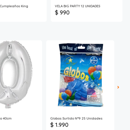
z Cumpleaños King
VELA BIG PARTY 12 UNIDADES
$ 990
co 40cm
Globos Surtido N°9 25 Unidades
Glob
$ 1.990
$ 