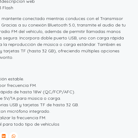
3descripcion web
 Flash
a y mantente conectado mientras conduces con el Transmisor
Gracias a su conexión Bluetooth 5.0, transmite el audio de tu
radio FM del vehículo, además de permitir llamadas manos
s segura. Incorpora doble puerto USB, uno con carga rápida
a la reproducción de música o carga estándar. También es
 tarjetas TF (hasta 32 GB), ofreciendo múltiples opciones
vorito.
ión estable.
por frecuencia FM.
 rápida de hasta 18W (QC/FCP/AFC).
e 5V/1A para música o carga.
ias USB y tarjetas TF de hasta 32 GB.
con micrófono integrado.
alizar la frecuencia FM.
l para todo tipo de vehículos