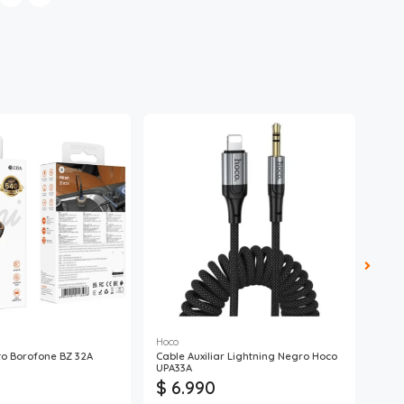
Hoco
Philc
o Borofone BZ 32A
Cable Auxiliar Lightning Negro Hoco
Tran
UPA33A
$ 6.990
$ 