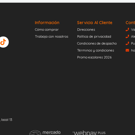
Información
Servicio Al Cliente
Cont
Cómo comprar
Direcciones
Va
Trabaja con nosotros
Política de privacidad
Al
Condiciones de despacho
Pu
Términos y condiciones
ho
Promo escolares 2026
local 13