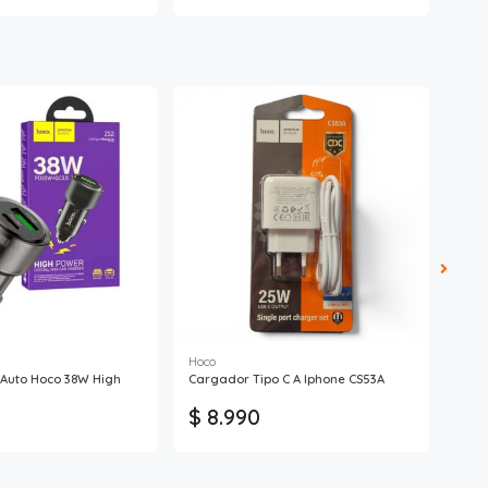
Hoco
Hoco
Auto Hoco 38W High
Cargador Tipo C A Iphone CS53A
Carg
Tipo
$ 8.990
$ 