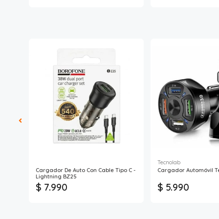
Tecnolab
o
Cargador De Auto Con Cable Tipo C -
Cargador Automóvil T
Lightning BZ25
$ 7.990
$ 5.990