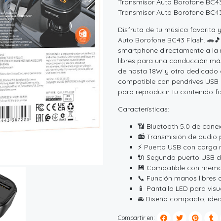
Transmisor Auto Borofone BC4
Transmisor Auto Borofone BC43
Disfruta de tu música favorit
Auto Borofone BC43 Flash. 🚗🎵 
smartphone directamente a la 
libres para una conducción má
de hasta 18W y otro dedicado 
compatible con pendrives USB y
para reproducir tu contenido fa
Características:
📶 Bluetooth 5.0 de conex
📻 Transmisión de audio 
⚡ Puerto USB con carga
🔌 Segundo puerto USB d
💾 Compatible con memor
📞 Función manos libres 
📱 Pantalla LED para visu
🚘 Diseño compacto, idea
Compartir en: