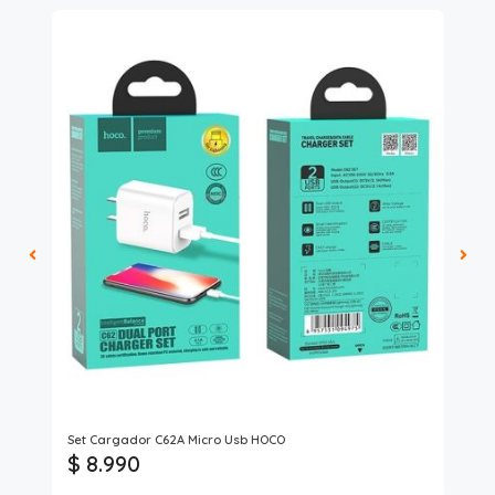
Set Cargador C62A Micro Usb HOCO
Taz
$ 8.990
$