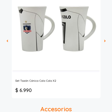
Zai
Set Tazón Cónico Colo Colo X2
Mat
Ma
$ 6.990
$
Accesorios