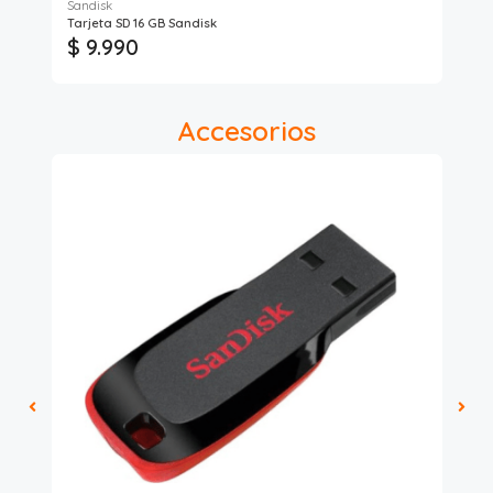
Sandisk
Max
Tarjeta SD 16 GB Sandisk
Tar
$ 9.990
$ 
Accesorios