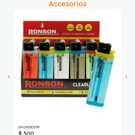
Accesorios
ENCENDEDOR
Pur
$ 500
$