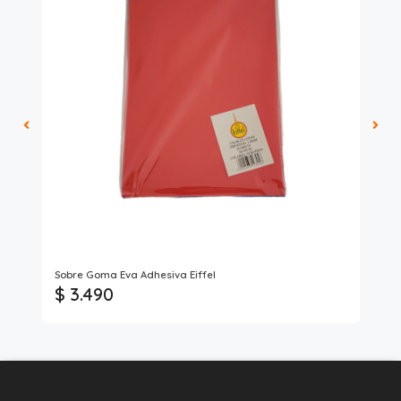
Art
Sobre Goma Eva Adhesiva Eiffel
Gom
$ 3.490
$