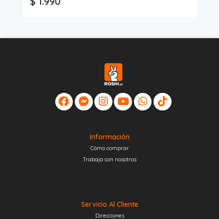
$ 1.990
$
Información
Cómo comprar
Trabaja con nosotros
Servicio Al Cliente
Direcciones