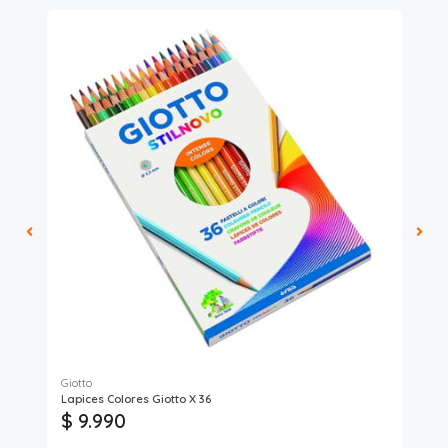
Giotto
Lapices Colores Giotto X 36
Car
$ 9.990
$ 