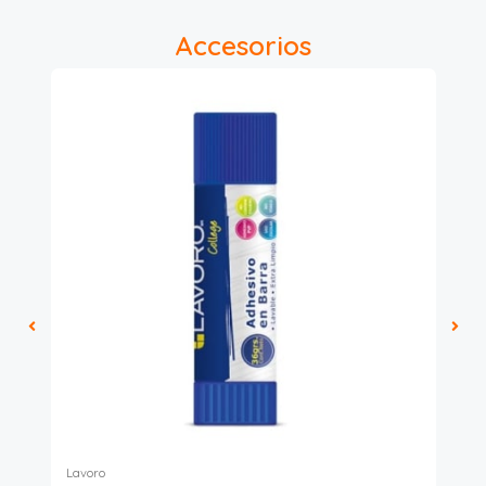
Accesorios
Lavoro
Lav