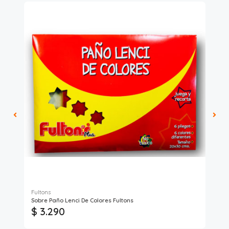
Fultons
Pro
Sobre Paño Lenci De Colores Fultons
Sob
$ 3.290
$