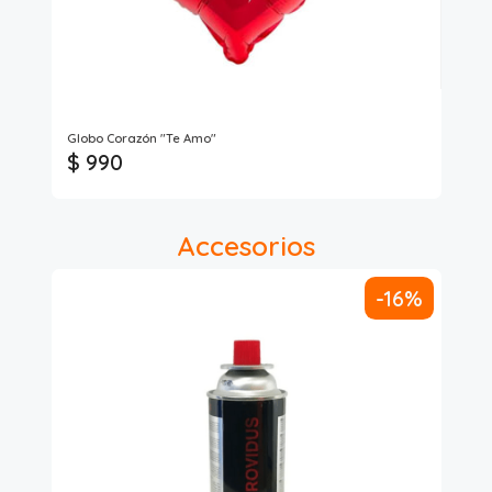
Phi
Globo Corazón "Te Amo"
Lin
$ 990
$ 
Accesorios
-16%