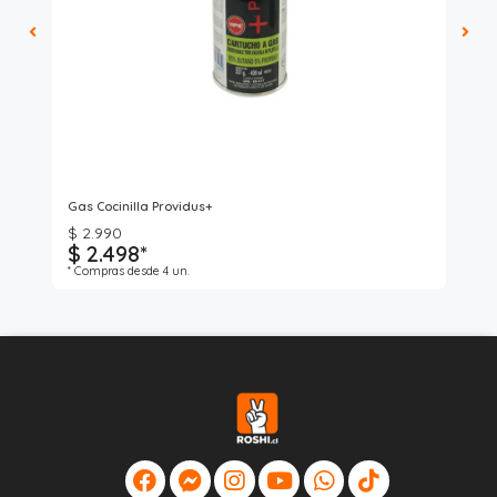
Ro
Gas Cocinilla Providus+
Ga
$ 2.990
$ 2.498*
$
* Compras desde 4 un.