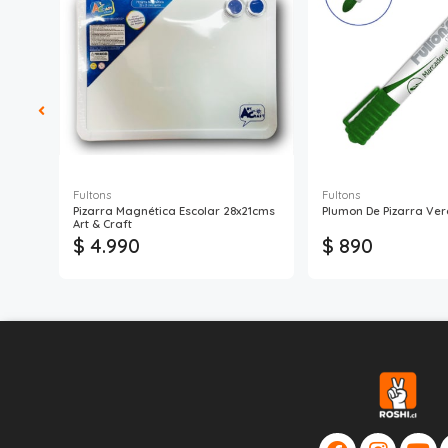
Fultons
Fultons
Pizarra Magnética Escolar 28x21cms
Plumon De Pizarra Ver
Art & Craft
$ 4.990
$ 890