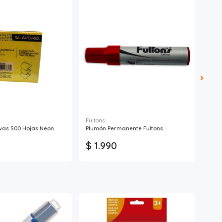
Fultons
Fult
vas 500 Hojas Neon
Plumón Permanente Fultons
Marc
$ 1.990
$ 