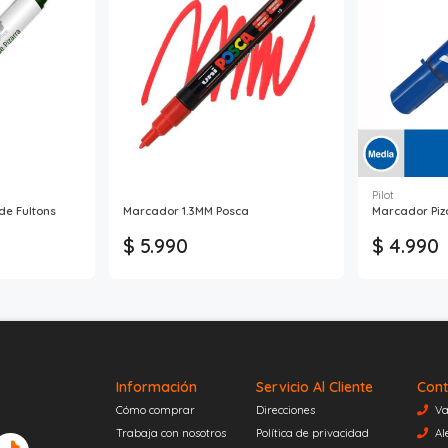
Pilot
de Fultons
Marcador 1.3MM Posca
Marcador Piz
$ 5.990
$ 4.990
Información
Servicio Al Cliente
Cont
Cómo comprar
Direcciones
Va
Trabaja con nosotros
Política de privacidad
Al