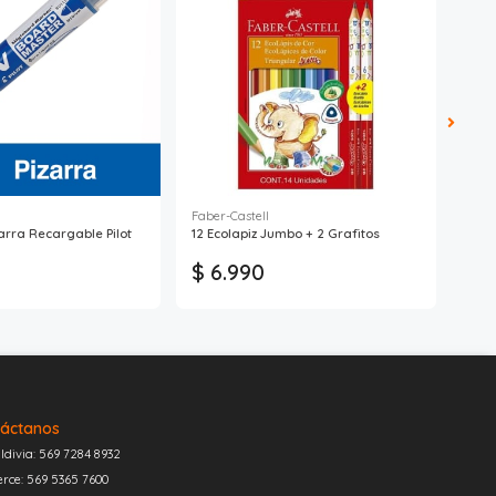
Faber-Castell
Liqu
arra Recargable Pilot
12 Ecolapiz Jumbo + 2 Grafitos
Corr
$ 6.990
$ 
áctanos
ldivia: 569 7284 8932
erce: 569 5365 7600