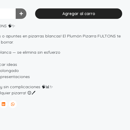
Agregar al carro
TONS 🧠✨
es o apuntes en pizarras blancas! El Plumón Pizarra FULTONS te
 borrar.
blanca — se elimina sin esfuerzo
car ideas
rolongado
o presentaciones
 y sin complicaciones 🧠📊✨
uier pizarra! 😊🖊️