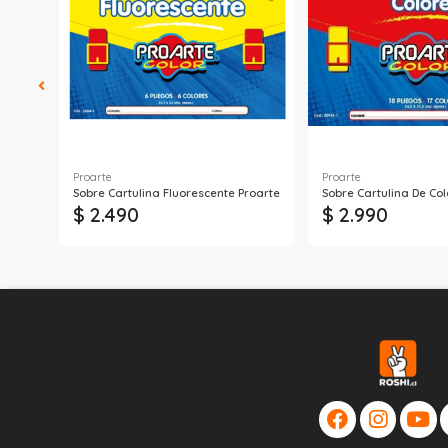
Proarte
Proarte
te
Sobre Cartulina Fluorescente Proarte
Sobre Cartulina De Col
$ 2.490
$ 2.990