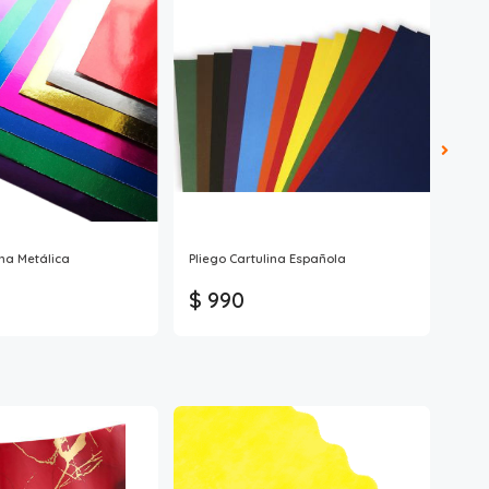
ina Metálica
Pliego Cartulina Española
Plie
$ 990
$ 