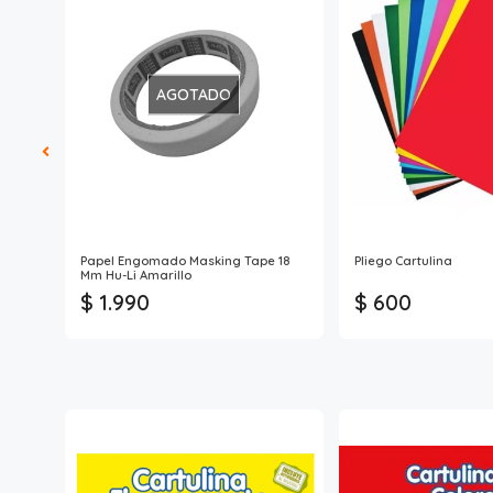
AGOTADO
s
Papel Engomado Masking Tape 18
Pliego Cartulina
Mm Hu-Li Amarillo
$ 1.990
$ 600