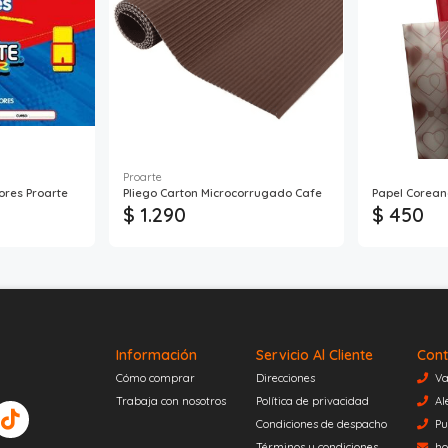
Proarte
ores Proarte
Pliego Carton Microcorrugado Cafe
Papel Corean
$ 1.290
$ 450
Información
Servicio Al Cliente
Cont
Cómo comprar
Direcciones
Va
Trabaja con nosotros
Política de privacidad
Al
Condiciones de despacho
Pu
Términos y condiciones
ho