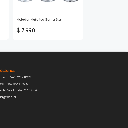
Moledor Metalico Gorila Star
$ 7.990
áctanos
ldivia: 569 7284 8932
erce: 569 5365 7600
erto Montt: 569 7177 8539
la@roshi.cl