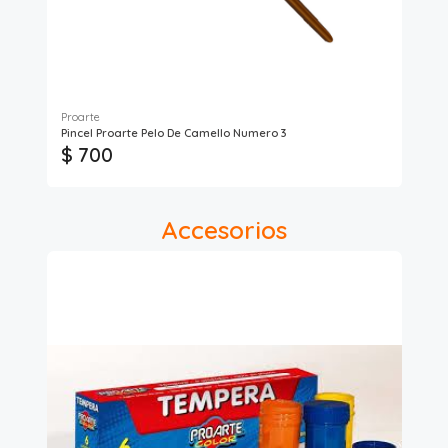
Proarte
Art
Pincel Proarte Pelo De Camello Numero 3
Pin
$ 700
$
Accesorios