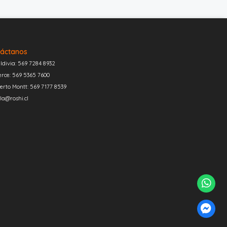
áctanos
ldivia: 569 7284 8932
erce: 569 5365 7600
erto Montt: 569 7177 8539
la@roshi.cl