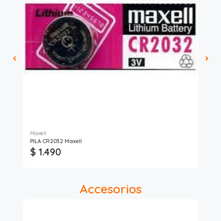
Maxell
PILA CR2032 Maxell
Cal
$ 1.490
$
Accesorios
5%