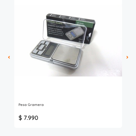
Max
Pesa Gramera
PIL
$ 7.990
$ 