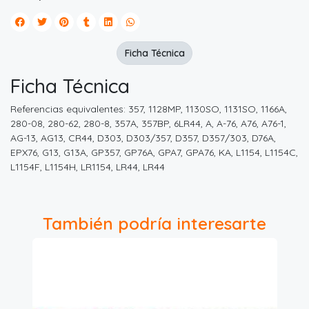
Ficha Técnica
Ficha Técnica
Referencias equivalentes: 357, 1128MP, 1130SO, 1131SO, 1166A,
280-08, 280-62, 280-8, 357A, 357BP, 6LR44, A, A-76, A76, A76-1,
AG-13, AG13, CR44, D303, D303/357, D357, D357/303, D76A,
EPX76, G13, G13A, GP357, GP76A, GPA7, GPA76, KA, L1154, L1154C,
L1154F, L1154H, LR1154, LR44, LR44
También podría interesarte