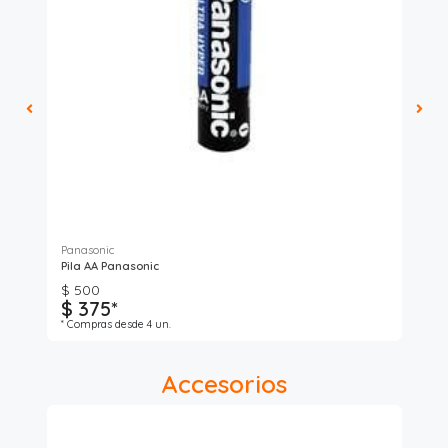
Panasonic
Pila AA Panasonic
Pil
$ 500
$ 375*
$ 
* Compras desde 4 un.
Accesorios