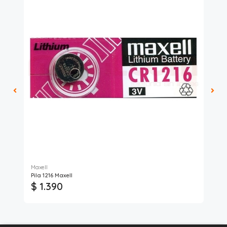
Maxell
Phi
Pila 1216 Maxell
Car
$ 1.390
$ 