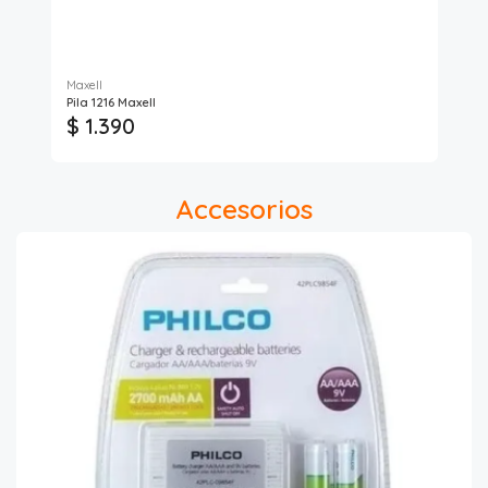
Maxell
Max
Pila 1216 Maxell
PIL
$ 1.390
$ 
Accesorios